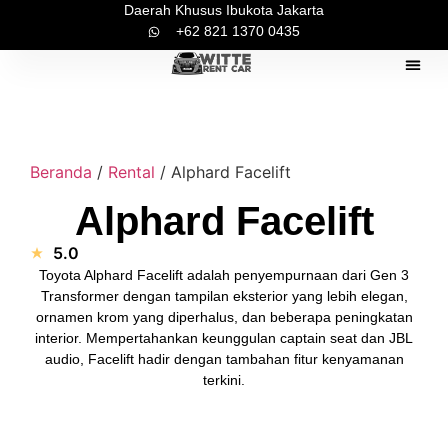
Daerah Khusus Ibukota Jakarta
+62 821 1370 0435
Pilihan Mo
Tentang Ka
Kontak Ka
Beranda
/
Rental
/ Alphard Facelift
Alphard Facelift
5.0
Toyota Alphard Facelift adalah penyempurnaan dari Gen 3
Transformer dengan tampilan eksterior yang lebih elegan,
ornamen krom yang diperhalus, dan beberapa peningkatan
interior. Mempertahankan keunggulan captain seat dan JBL
audio, Facelift hadir dengan tambahan fitur kenyamanan
terkini.