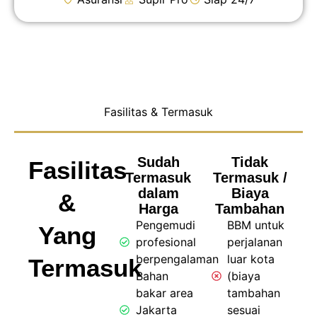
Fasilitas & Termasuk
Sudah
Tidak
Fasilitas
Termasuk
Termasuk /
dalam
Biaya
&
Harga
Tambahan
Pengemudi
BBM untuk
Yang
profesional
perjalanan
berpengalaman
luar kota
Termasuk
Bahan
(biaya
bakar area
tambahan
Jakarta
sesuai