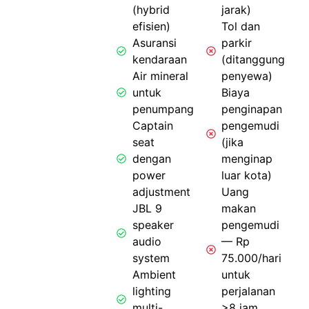
(hybrid
jarak)
efisien)
Tol dan
Asuransi
parkir
kendaraan
(ditanggung
Air mineral
penyewa)
untuk
Biaya
penumpang
penginapan
Captain
pengemudi
seat
(jika
dengan
menginap
power
luar kota)
adjustment
Uang
JBL 9
makan
speaker
pengemudi
audio
— Rp
system
75.000/hari
Ambient
untuk
lighting
perjalanan
multi-
>8 jam