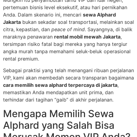
Mungkin itu penyambutan tamu VIP dari luar negeri,
pertemuan bisnis level eksekutif, atau hari pernikahan
Anda. Dalam skenario ini, mencari
sewa Alphard
Jakarta
bukan sekadar soal transportasi, melainkan soal
citra, kepastian, dan
peace of mind
. Sayangnya, di balik
maraknya penawaran
rental mobil mewah Jakarta
,
tersimpan risiko fatal bagi mereka yang hanya tergiur
angka murah tanpa memahami seluk-beluk operasional
rental premium.
Sebagai praktisi yang telah menangani ribuan perjalanan
VIP, kami akan membedah secara transparan bagaimana
cara memilih sewa alphard terpercaya di jakarta
,
memastikan Anda mendapatkan unit prima, dan
terhindar dari tagihan “gaib” di akhir perjalanan.
Mengapa Memilih Sewa
Alphard yang Salah Bisa
Merusak Momen VIP Anda?