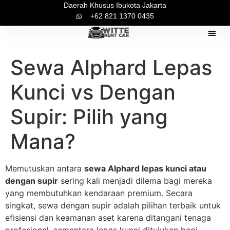
Daerah Khusus Ibukota Jakarta
+62 821 1370 0435
Pilihan Mo
Tentang Ka
Kontak Ka
Sewa Alphard Lepas
Kunci vs Dengan
Supir: Pilih yang
Mana?
Memutuskan antara
sewa Alphard lepas kunci atau
dengan supir
sering kali menjadi dilema bagi mereka
yang membutuhkan kendaraan premium. Secara
singkat, sewa dengan supir adalah pilihan terbaik untuk
efisiensi dan keamanan aset karena ditangani tenaga